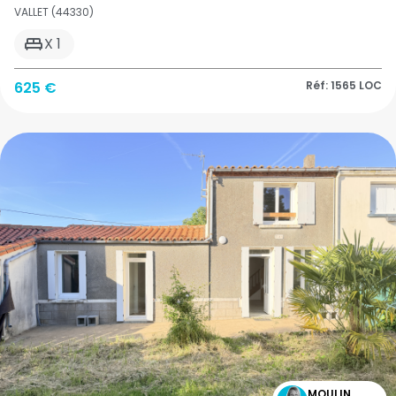
VALLET (44330)
X 1
625 €
Réf: 1565 LOC
MOULIN