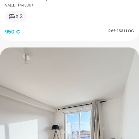
VALLET (44330)
X 2
950 €
Réf: 1531 LOC