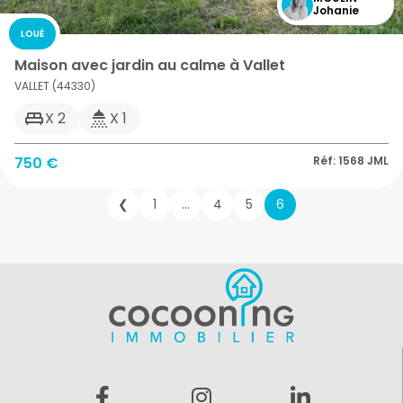
Johanie
LOUÉ
Maison avec jardin au calme à Vallet
VALLET (44330)
X 2
X 1
750 €
Réf: 1568 JML
❮
1
…
4
5
6