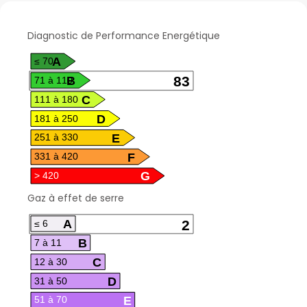
A
≤ 70
B
83
71 à 110
C
111 à 180
D
181 à 250
E
251 à 330
F
331 à 420
G
> 420
A
2
≤ 6
B
7 à 11
C
12 à 30
D
31 à 50
E
51 à 70