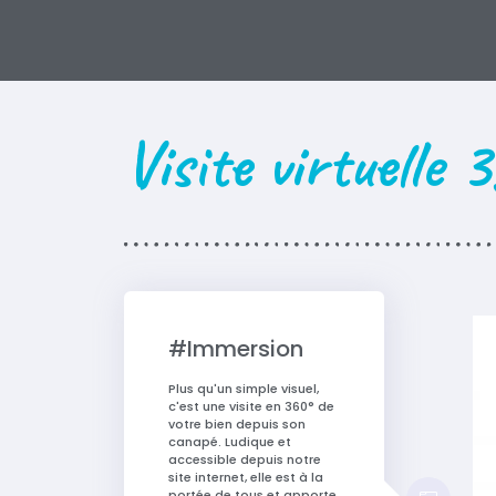
Visite virtuelle 
#Immersion
Plus qu'un simple visuel,
c'est une visite en 360° de
votre bien depuis son
canapé. Ludique et
accessible depuis notre
site internet, elle est à la
portée de tous et apporte