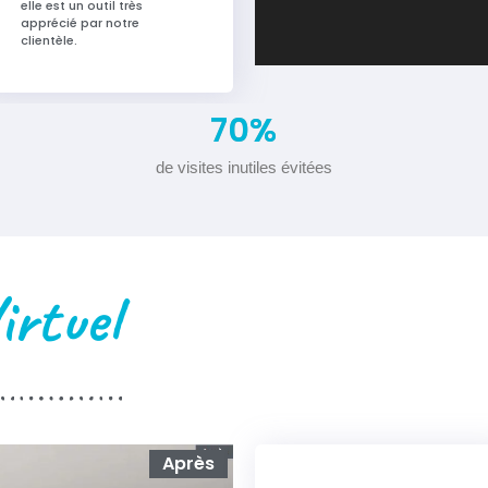
elle est un outil très
apprécié par notre
clientèle.
70
%
de visites inutiles évitées
rtuel
Après