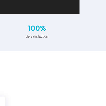
100
%
de satisfaction