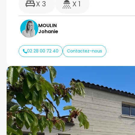
X 3
X 1
MOULIN
Johanie
02 28 00 72 40
Contactez-nous