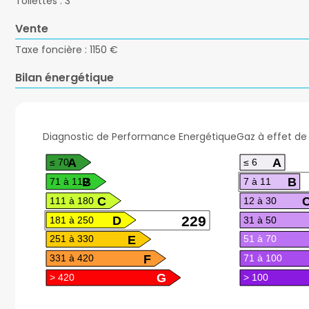
Toilettes : 3
Vente
Taxe foncière : 1150 €
Bilan énergétique
A
A
≤ 70
≤ 6
B
B
71 à 110
7 à 11
C
111 à 180
12 à 30
D
229
181 à 250
31 à 50
E
251 à 330
51 à 70
F
331 à 420
71 à 100
G
> 420
> 100