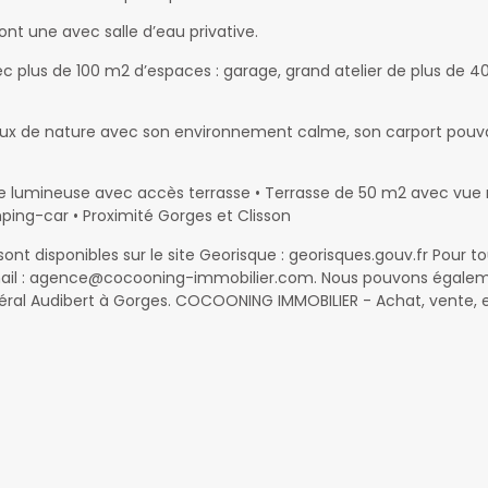
nt une avec salle d’eau privative.
lus de 100 m2 d’espaces : garage, grand atelier de plus de 40 
oureux de nature avec son environnement calme, son carport pouv
e lumineuse avec accès terrasse • Terrasse de 50 m2 avec vue n
mping-car • Proximité Gorges et Clisson
 sont disponibles sur le site Georisque : georisques.gouv.fr Pou
e-mail : agence@cocooning-immobilier.com. Nous pouvons égal
néral Audibert à Gorges. COCOONING IMMOBILIER - Achat, vente, e