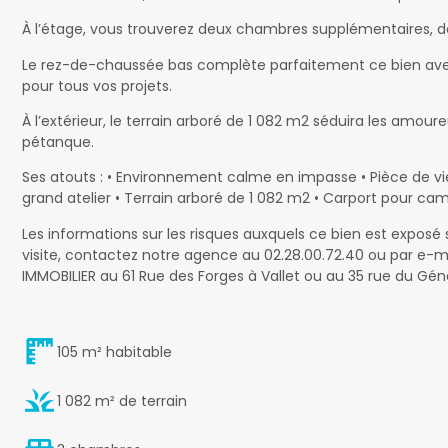
À l’étage, vous trouverez deux chambres supplémentaires, do
Le rez-de-chaussée bas complète parfaitement ce bien avec p
pour tous vos projets.
À l’extérieur, le terrain arboré de 1 082 m2 séduira les am
pétanque.
Ses atouts : • Environnement calme en impasse • Pièce de vi
grand atelier • Terrain arboré de 1 082 m2 • Carport pour ca
Les informations sur les risques auxquels ce bien est exposé
visite, contactez notre agence au 02.28.00.72.40 ou par 
IMMOBILIER au 61 Rue des Forges à Vallet ou au 35 rue du Gé
105 m² habitable
1 082 m² de terrain