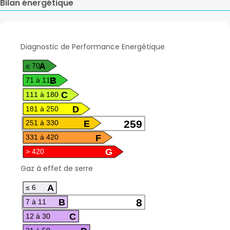
Bilan énergétique
A
≤ 70
B
71 à 110
C
111 à 180
D
181 à 250
E
259
251 à 330
F
331 à 420
G
> 420
A
≤ 6
B
8
7 à 11
C
12 à 30