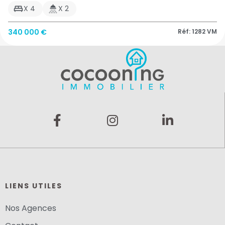
X 4
X 2
340 000 €
Réf: 1282 VM
LIENS UTILES
Nos Agences