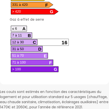
F
331 à 420
G
> 420
A
≤ 6
B
7 à 11
C
16
12 à 30
D
31 à 50
E
51 à 70
F
71 à 100
G
> 100
Les couts sont estimés en fonction des caractéristiques du
logement et pour utilisation standard sur 5 usages (chauffage,
eau chaude sanitaire, climatisation, éclairages auxiliaires) entre
1470€ et 2060€, pour l'année de référence 2021.