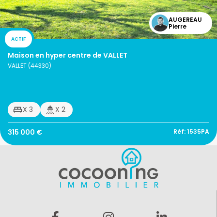
AUGEREAU
Pierre
ACTIF
Maison en hyper centre de VALLET
VALLET (44330)
X 3
X 2
315 000 €
Réf: 1535PA