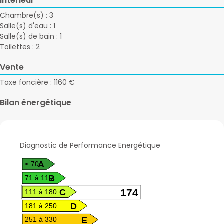
Intérieur
Chambre(s) : 3
Salle(s) d'eau : 1
Salle(s) de bain : 1
Toilettes : 2
Vente
Taxe foncière : 1160 €
Bilan énergétique
A
≤ 70
B
71 à 110
C
174
111 à 180
D
181 à 250
E
251 à 330