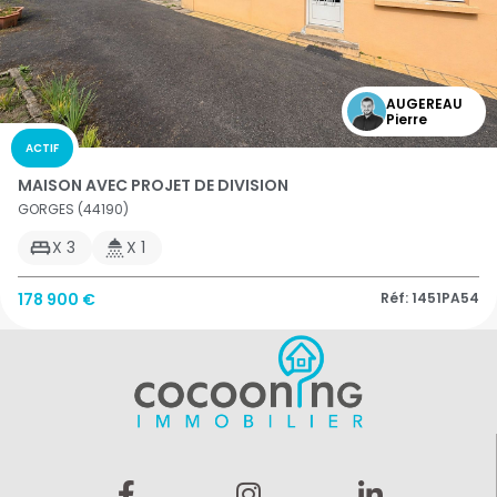
AUGEREAU
Pierre
ACTIF
MAISON AVEC PROJET DE DIVISION
GORGES (44190)
X 3
X 1
178 900 €
Réf: 1451PA54