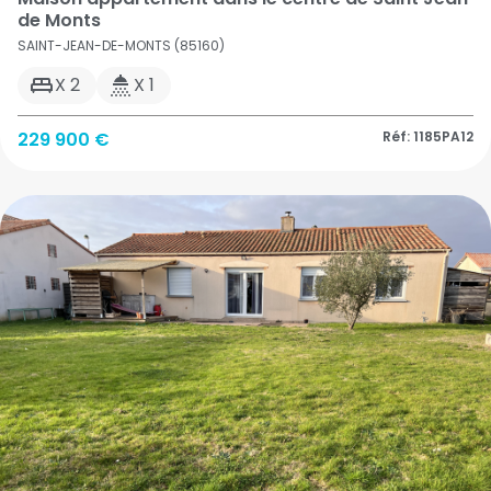
de Monts
SAINT-JEAN-DE-MONTS (85160)
X 2
X 1
229 900 €
Réf: 1185PA12