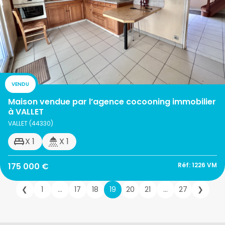
VENDU
Maison vendue par l’agence cocooning immobilier
à VALLET
VALLET (44330)
X 1
X 1
175 000 €
Réf: 1226 VM
❮
1
…
17
18
19
20
21
…
27
❯