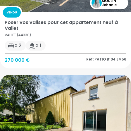
MOULIN
Johanie
VENDU
Poser vos valises pour cet appartement neuf à
Vallet
VALLET (44330)
X 2
X 1
270 000 €
Réf: PATIO B104 JM56