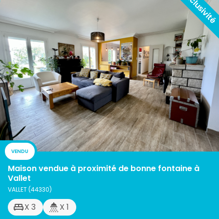
VENDU
Maison vendue à proximité de bonne fontaine à
Vallet
VALLET (44330)
X 3
X 1