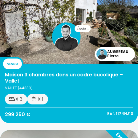
AUGEREAU
Pierre
VENDU
Maison 3 chambres dans un cadre bucolique –
Vallet
VALLET (44330)
X 3
X 1
299 250 €
Réf: 1174NJ10