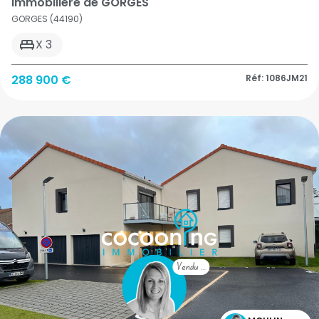
immobilière de GORGES
GORGES (44190)
X 3
288 900 €
Réf: 1086JM21