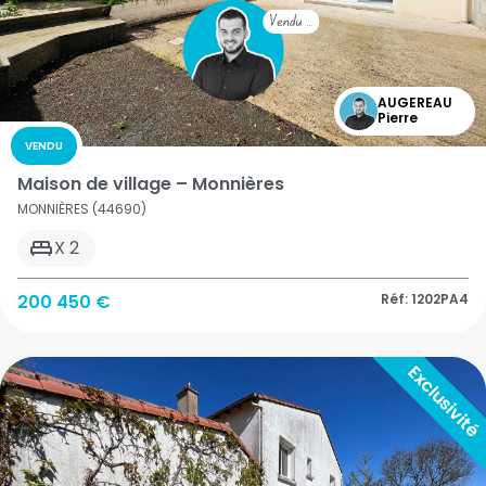
AUGEREAU
Pierre
VENDU
Maison de village – Monnières
MONNIÈRES (44690)
X 2
200 450 €
Réf: 1202PA4