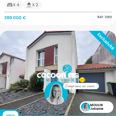
X 4
X 2
389 000 €
Réf: 1290
MOULIN
Johanie
VENDU