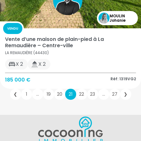
MOULIN
Johanie
VENDU
Vente d’une maison de plain-pied à La
Remaudière – Centre-ville
LA REMAUDIÈRE (44430)
X 2
X 2
185 000 €
Réf: 1319VG2
❮
1
…
19
20
21
22
23
…
27
❯