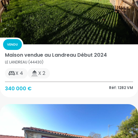
VENDU
Maison vendue au Landreau Début 2024
LE LANDREAU (44430)
X 4
X 2
340 000 €
Réf: 1282 VM