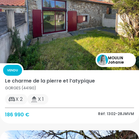
MOULIN
Johanie
VENDU
Le charme de la pierre et l’atypique
GORGES (44190)
X 2
X 1
186 990 €
Réf: 1302-28JMVM