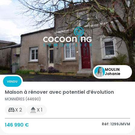
MOULIN
Johanie
VENDU
Maison à rénover avec potentiel d’évolution
MONNIÈRES (44690)
X 2
X 1
146 990 €
Réf: 1299JMVM