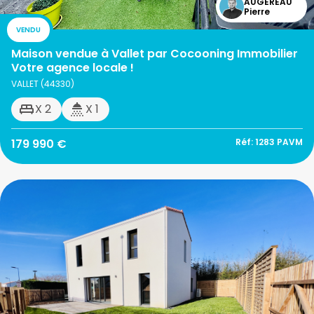
AUGEREAU
Pierre
VENDU
Maison vendue à Vallet par Cocooning Immobilier
Votre agence locale !
VALLET (44330)
X 2
X 1
179 990 €
Réf: 1283 PAVM