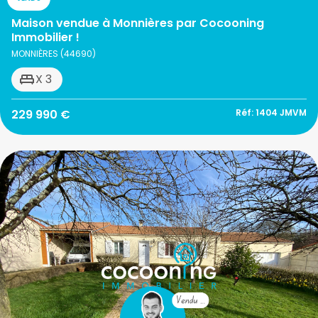
Maison vendue à Monnières par Cocooning
Immobilier !
MONNIÈRES (44690)
X 3
229 990 €
Réf: 1404 JMVM