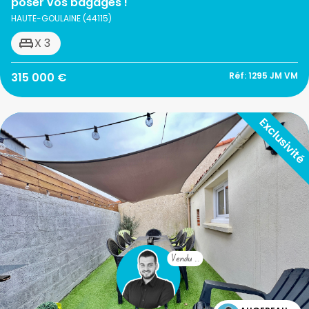
poser vos bagages !
HAUTE-GOULAINE (44115)
X 3
315 000 €
Réf: 1295 JM VM